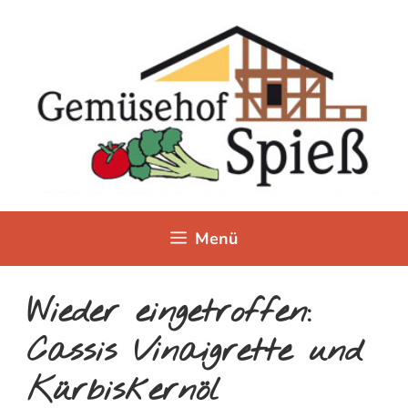
Zum
Inhalt
springen
Menü
Wieder eingetroffen:
Cassis Vinaigrette und
Kürbiskernöl