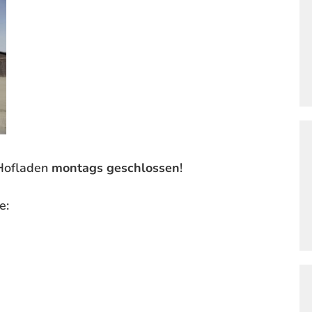
Hofladen
montags geschlossen
!
e: