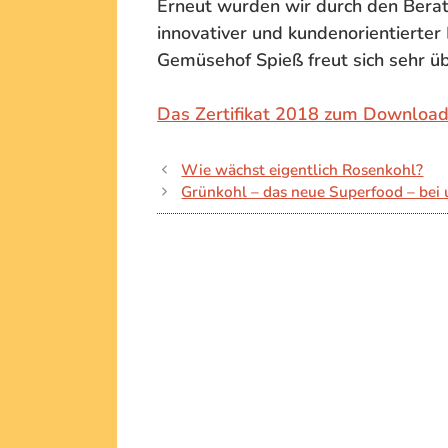
Erneut wurden wir durch den Berat
innovativer und kundenorientierter
Gemüsehof Spieß freut sich sehr ü
Das Zertifikat 2018 zum Download
Wie wächst eigentlich Rosenkohl?
Grünkohl – das neue Superfood – bei 